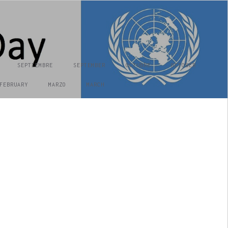
SEPTIEMBRE
SEPTEMBER
OCTUBRE
OCTOBER
FEBRUARY
MARZO
MARCH