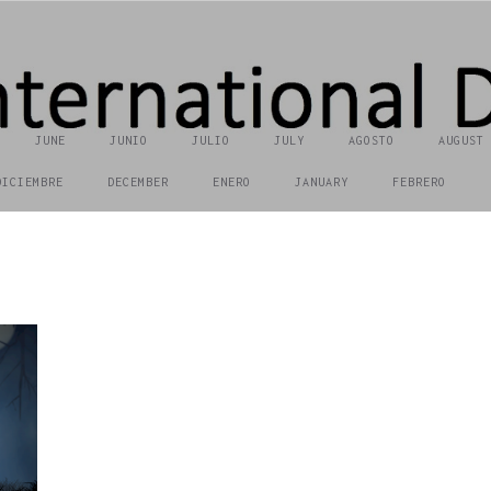
JUNE
JUNIO
JULIO
JULY
AGOSTO
AUGUST
DICIEMBRE
DECEMBER
ENERO
JANUARY
FEBRERO