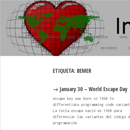
INTERNATIONAL DAY
día internacional
DÍAS CURIOSOS MUNDIALES, QUE TE SORPRENDERÁN
HOME
NOVIEMBRE
NOVEMBER
ETIQUETA:
BEMER
→ January 30 – World Escape Day
escape key was born in 1960 to
differentiate programming code variant
La tecla escape nació en 1960 para
diferenciar las variantes del código d
programación