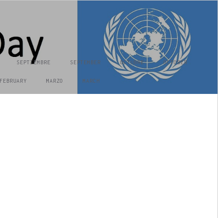
SEPTIEMBRE
SEPTEMBER
OCTUBRE
OCTOBER
FEBRUARY
MARZO
MARCH