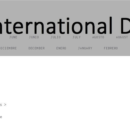
JUNE
JUNIO
JULIO
JULY
AGOSTO
AUGUST
DICIEMBRE
DECEMBER
ENERO
JANUARY
FEBRERO
s >
e