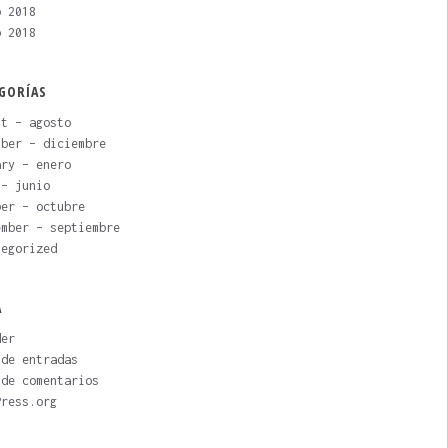
o 2018
o 2018
GORÍAS
st – agosto
mber – diciembre
ary – enero
 – junio
ber – octubre
ember – septiembre
tegorized
A
der
 de entradas
 de comentarios
Press.org