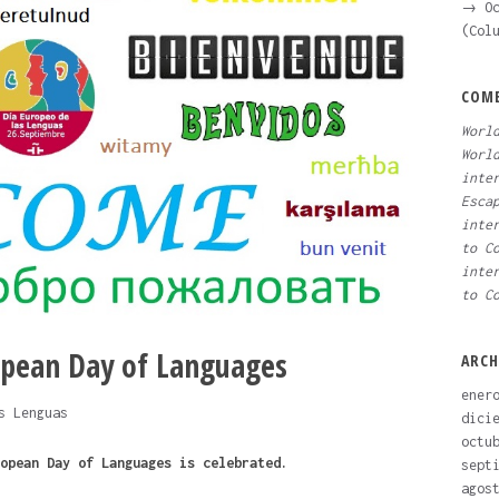
→ Oc
(Col
COME
Worl
Worl
inte
Esca
inte
to C
inte
to C
pean Day of Languages
ARCH
ener
s Lenguas
dici
octu
pean Day of Languages ​​is celebrated.
sept
agos