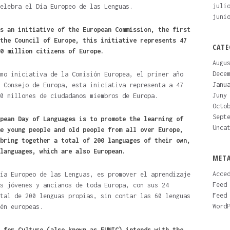
juli
elebra el Día Europeo de las Lenguas.
juni
 as an initiative of the European Commission, the first
the Council of Europe, this initiative represents 47
CATE
0 million citizens of Europe.
Augu
Dece
mo iniciativa de la Comisión Europea, el primer año
Janu
 Consejo de Europa, esta iniciativa representa a 47
Juny
0 millones de ciudadanos miembros de Europa.
Octo
Sept
pean Day of Languages ​​is to promote the learning of
Unca
ome young people and old people from all over Europe,
bring together a total of 200 languages ​​of their own,
languages, which are also European.
MET
Acce
ía Europeo de las Lenguas, es promover el aprendizaje
Feed
s jóvenes y ancianos de toda Europa, con sus 24
Feed
tal de 200 lenguas propias, sin contar las 60 lenguas
Word
én europeas.
 for Culture (also known as EUNIC) intends with the