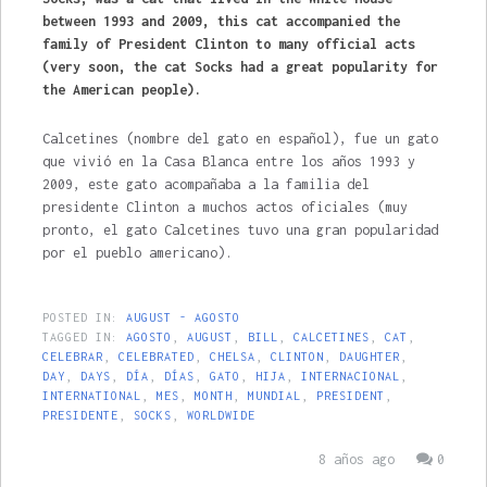
between 1993 and 2009, this cat accompanied the
family of President Clinton to many official acts
(very soon, the cat Socks had a great popularity for
the American people).
Calcetines (nombre del gato en español), fue un gato
que vivió en la Casa Blanca entre los años 1993 y
2009, este gato acompañaba a la familia del
presidente Clinton a muchos actos oficiales (muy
pronto, el gato Calcetines tuvo una gran popularidad
por el pueblo americano).
POSTED IN:
AUGUST - AGOSTO
TAGGED IN:
AGOSTO
,
AUGUST
,
BILL
,
CALCETINES
,
CAT
,
CELEBRAR
,
CELEBRATED
,
CHELSA
,
CLINTON
,
DAUGHTER
,
DAY
,
DAYS
,
DÍA
,
DÍAS
,
GATO
,
HIJA
,
INTERNACIONAL
,
INTERNATIONAL
,
MES
,
MONTH
,
MUNDIAL
,
PRESIDENT
,
PRESIDENTE
,
SOCKS
,
WORLDWIDE
8 años ago
0